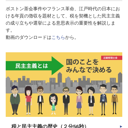
ボストン茶会事件やフランス革命、江戸時代の日本にお
ける年貢の徴収を題材として、税を契機とした民主主義
の成り立ちや選挙による意思表示の重要性を解説しま
す。
動画のダウンロードは
こちら
から。
税と民主主義の歴史（２分56秒）