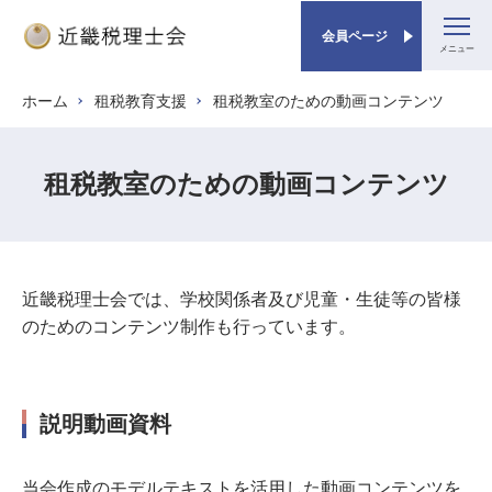
会員ページ
メ
ホーム
租税教育支援
租税教室のための動画コンテンツ
パンくず
イ
ン
コ
租税教室のための動画コンテンツ
ン
テ
ン
ツ
近畿税理士会では、学校関係者及び児童・生徒等の皆様
に
のためのコンテンツ制作も行っています。
移
動
説明動画資料
当会作成のモデルテキストを活用した動画コンテンツを