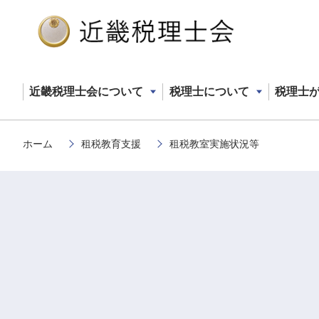
近畿税理士会について
税理士について
税理士
メ
ホーム
租税教育支援
租税教室実施状況等
イ
パンくず
ン
コ
ン
テ
ン
ツ
に
移