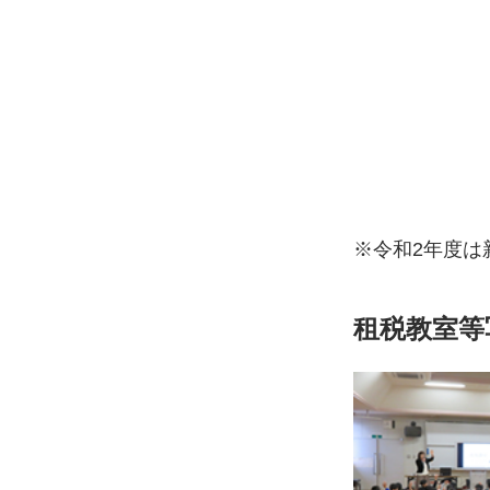
画
像
※令和2年度は
租税教室等