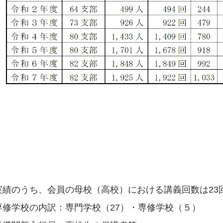
実績のうち、会員の母校（高校）における講義回数は23
専修学校の内訳：専門学校（27）・専修学校（５）